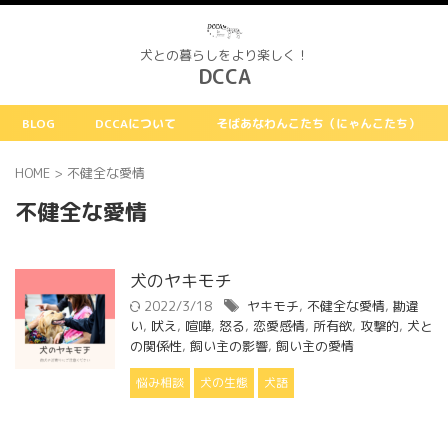
犬との暮らしをより楽しく！
DCCA
BLOG
DCCAについて
そばあなわんこたち（にゃんこたち）
HOME
>
不健全な愛情
不健全な愛情
犬のヤキモチ
2022/3/18
ヤキモチ
,
不健全な愛情
,
勘違
い
,
吠え
,
喧嘩
,
怒る
,
恋愛感情
,
所有欲
,
攻撃的
,
犬と
の関係性
,
飼い主の影響
,
飼い主の愛情
悩み相談
犬の生態
犬語