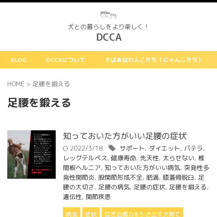
犬との暮らしをより楽しく！
DCCA
BLOG
DCCAについて
そばあなわんこたち（にゃんこたち）
HOME
>
足腰を鍛える
足腰を鍛える
知っておいた方がいい足腰の症状
2022/3/18
サポート
,
ダイエット
,
パテラ
,
レッグテルペス
,
健康寿命
,
先天性
,
太らせない
,
椎
間板ヘルニア
,
知っておいた方がいい病気
,
突発性多
発性関節炎
,
股関節形成不全
,
肥満
,
膝蓋骨脱臼
,
足
腰の大切さ
,
足腰の病気
,
足腰の症状
,
足腰を鍛える
,
遺伝性
,
関節疾患
病気
症状
自然治癒力を引き出す犬育て